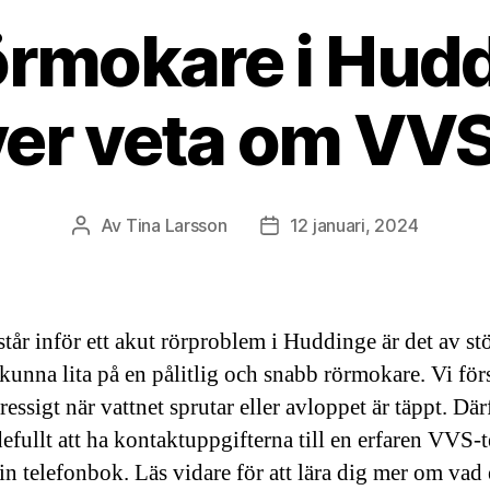
rmokare i Huddi
er veta om VVS
Av
Tina Larsson
12 januari, 2024
Inläggsförfattare
Inläggsdatum
står inför ett akut rörproblem i Huddinge är det av stö
 kunna lita på en pålitlig och snabb rörmokare. Vi förs
tressigt när vattnet sprutar eller avloppet är täppt. Där
defullt att ha kontaktuppgifterna till en erfaren VVS-
din telefonbok. Läs vidare för att lära dig mer om vad