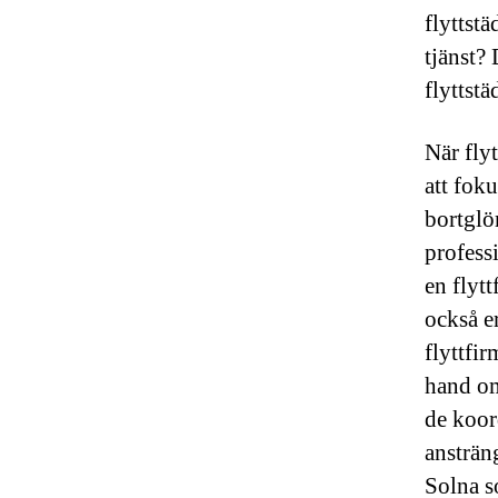
flyttst
tjänst?
flyttst
När fly
att fok
bortglö
profess
en flytt
också e
flyttfir
hand om
de koor
ansträn
Solna so