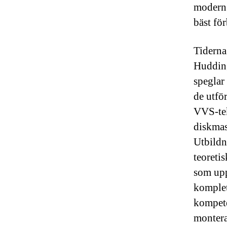
modern 
bäst fö
Tiderna
Hudding
speglar
de utför
VVS-tek
diskmas
Utbildn
teoreti
som uppt
komplet
kompete
montera