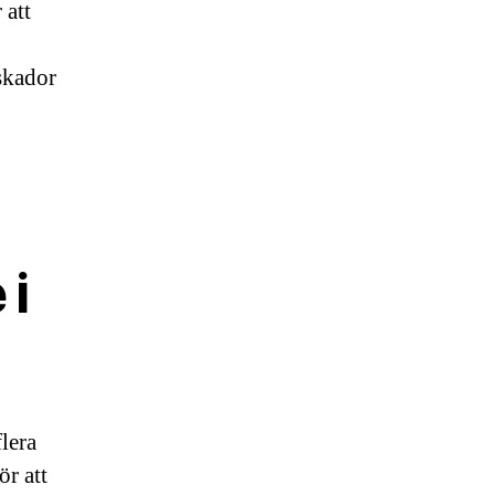
 att
 skador
 i
lera
ör att