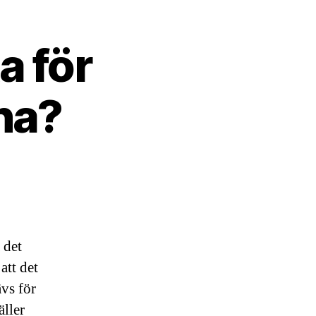
a för
lna?
 det
att det
ävs för
äller