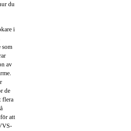
hur du
kare i
l
e som
rar
on av
ärme.
r
ör de
 flera
på
för att
 VVS-