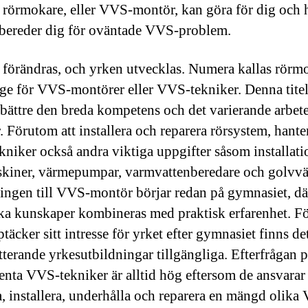
rörmokare, eller VVS-montör, kan göra för dig och 
rbereder dig för oväntade VVS-problem.
 förändras, och yrken utvecklas. Numera kallas rörmo
e för VVS-montörer eller VVS-tekniker. Denna tite
 bättre den breda kompetens och det varierande arbet
. Förutom att installera och reparera rörsystem, hante
niker också andra viktiga uppgifter såsom installati
kiner, värmepumpar, varmvattenberedare och golvv
ingen till VVS-montör börjar redan på gymnasiet, dä
ska kunskaper kombineras med praktisk erfarenhet. F
äcker sitt intresse för yrket efter gymnasiet finns det
terande yrkesutbildningar tillgängliga. Efterfrågan 
nta VVS-tekniker är alltid hög eftersom de ansvarar 
, installera, underhålla och reparera en mängd olika