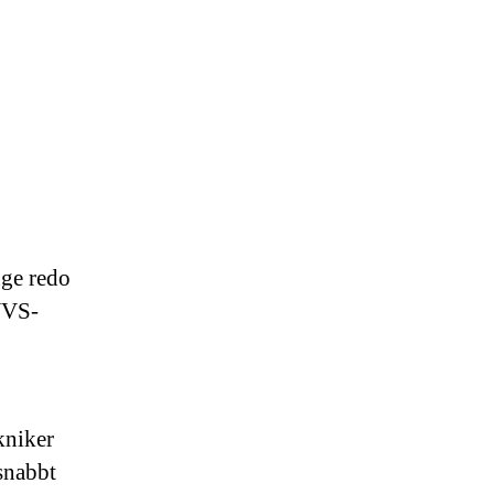
nge redo
 VVS-
kniker
snabbt