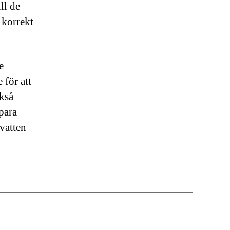
ll de
 korrekt
e
 för att
ckså
para
vatten