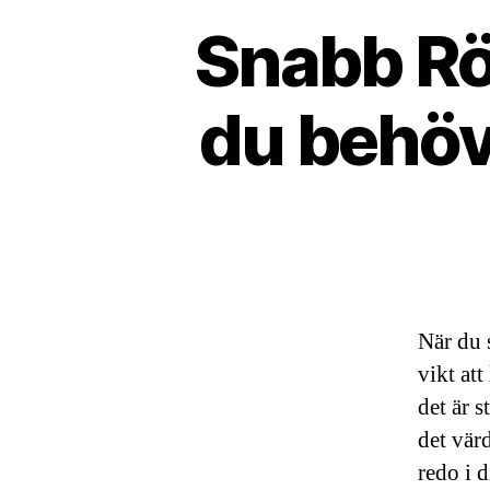
Snabb Rö
du behöv
När du 
vikt att
det är s
det vär
redo i 