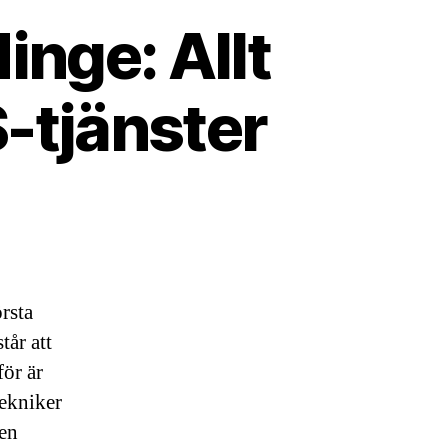
nge: Allt
-tjänster
rsta
tår att
för är
tekniker
 en