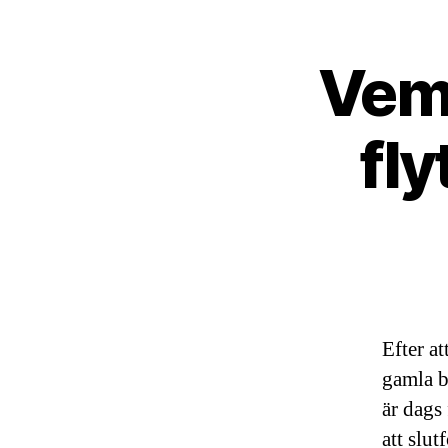
Vem 
fly
Efter at
gamla b
är dags 
att slut