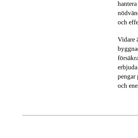
hantera
nödvänd
och effe
Vidare 
byggnad
försäkra
erbjuda
pengar 
och ene