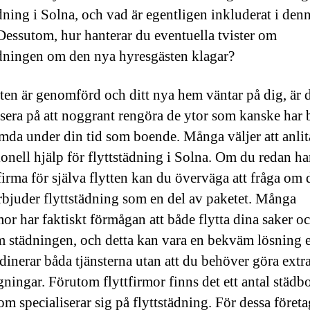
ädning i Solna, och vad är egentligen inkluderat i den
 Dessutom, hur hanterar du eventuella tvister om
ädningen om den nya hyresgästen klagar?
tten är genomförd och ditt nya hem väntar på dig, är 
usera på att noggrant rengöra de ytor som kanske har b
mda under din tid som boende. Många väljer att anlit
ionell hjälp för flyttstädning i Solna. Om du redan ha
firma för själva flytten kan du överväga att fråga om 
rbjuder flyttstädning som en del av paketet. Många
mor har faktiskt förmågan att både flytta dina saker oc
 städningen, och detta kan vara en bekväm lösning 
dinerar båda tjänsterna utan att du behöver göra extr
gningar. Förutom flyttfirmor finns det ett antal städbo
m specialiserar sig på flyttstädning. För dessa företa