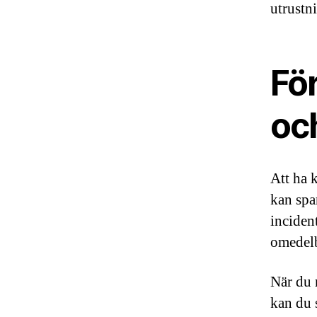
utrustn
Fö
oc
Att ha 
kan spa
incident
omedelb
När du 
kan du 