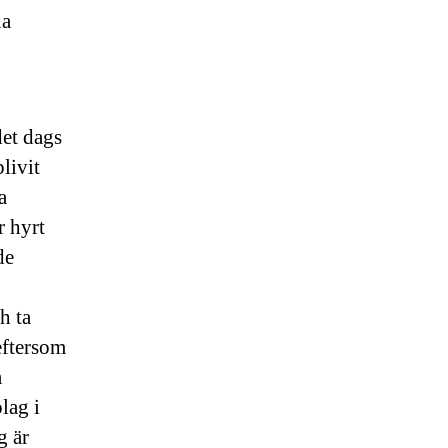
na
det dags
livit
a
r hyrt
de
h ta
eftersom
a
lag i
g är