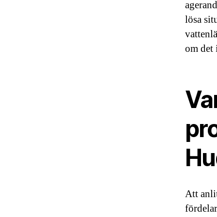
agerand
lösa sit
vattenl
om det 
Var
pro
Hu
Att anli
fördelar