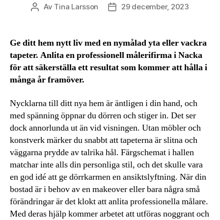
Av
Tina Larsson
29 december, 2023
Inläggsförfattare
Inläggsdatum
Ge ditt hem nytt liv med en nymålad yta eller vackra
tapeter. Anlita en professionell målerifirma i Nacka
för att säkerställa ett resultat som kommer att hålla i
många år framöver.
Nycklarna till ditt nya hem är äntligen i din hand, och
med spänning öppnar du dörren och stiger in. Det ser
dock annorlunda ut än vid visningen. Utan möbler och
konstverk märker du snabbt att tapeterna är slitna och
väggarna prydde av talrika hål. Färgschemat i hallen
matchar inte alls din personliga stil, och det skulle vara
en god idé att ge dörrkarmen en ansiktslyftning. När din
bostad är i behov av en makeover eller bara några små
förändringar är det klokt att anlita professionella målare.
Med deras hjälp kommer arbetet att utföras noggrant och