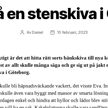
 en stenskiva 
Av
Daniel
10 februari, 2023
Inläggsförfattare
Inläggsdatum
tigt är det att hitta rätt sorts bänkskiva till nya 
st av allt skulle många säga och ge sig ut på jakt e
va i Göteborg.
kulle bli häpnadsväckande vackert, det visste Eva. In
t skulle även vara byggt med massor av smarta lösning
rdagen enkel och hindra att hyllor och lådor blev stö
an vill ha en sak. Kakelplattorna skulle vara sandfär