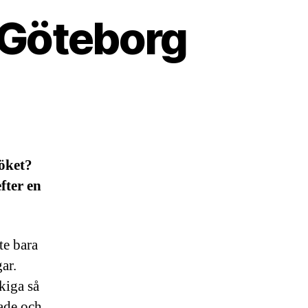
i Göteborg
köket?
fter en
te bara
ar.
kiga så
gade och