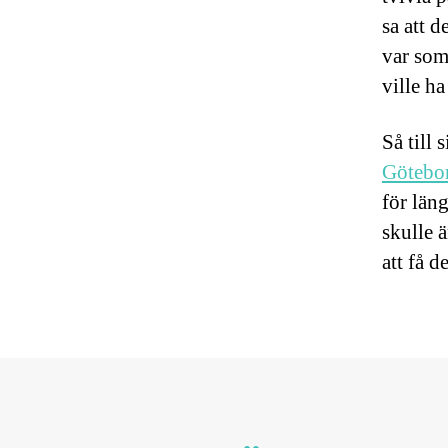
sa att 
var som 
ville ha
Så till 
Götebo
för län
skulle ä
att få d