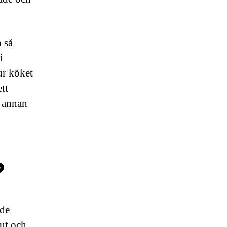
n så
i
ur köket
ett
n annan
?
ade
lut och