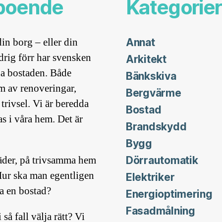
 boende
Kategorier
n borg – eller din
Annat
drig förr har svensken
Arkitekt
na bostaden. Både
Bänkskiva
rm av renoveringar,
Bergvärme
trivsel. Vi är beredda
Bostad
vas i våra hem. Det är
Brandskydd
Bygg
täder, på trivsamma hem
Dörrautomatik
Hur ska man egentligen
Elektriker
ja en bostad?
Energioptimering
Fasadmålning
å fall välja rätt? Vi