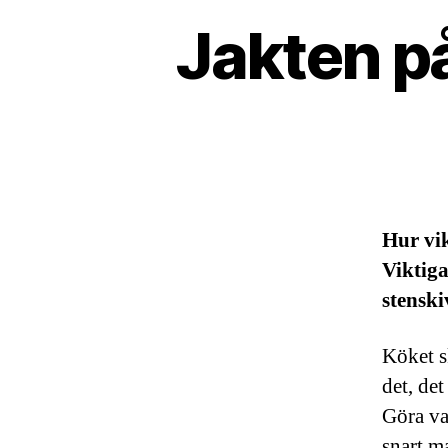
Jakten på
Hur vik
Viktiga
stenski
Köket s
det, de
Göra va
snart m