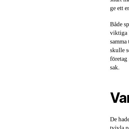
ge ett e
Både sp
viktiga
samma t
skulle s
företag
sak.
Var
De hade 
tvivla p