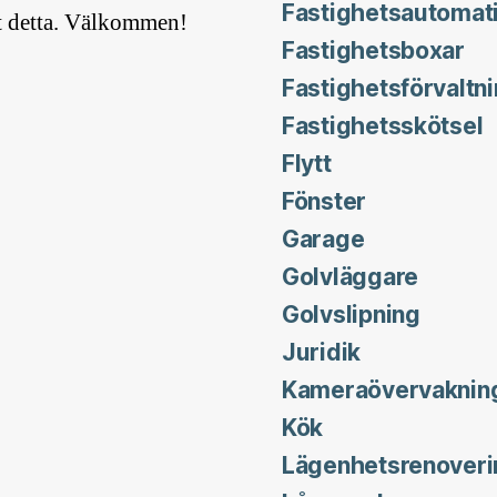
Fastighetsautomat
t detta. Välkommen!
Fastighetsboxar
Fastighetsförvaltn
Fastighetsskötsel
Flytt
Fönster
Garage
Golvläggare
Golvslipning
Juridik
Kameraövervaknin
Kök
Lägenhetsrenoveri