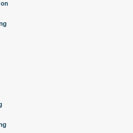
ion
ing
g
ng