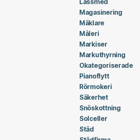
Låssmed
Magasinering
Mäklare
Måleri
Markiser
Markuthyrning
Okategoriserade
Pianoflytt
Rörmokeri
Säkerhet
Snöskottning
Solceller
Städ
Städfirma