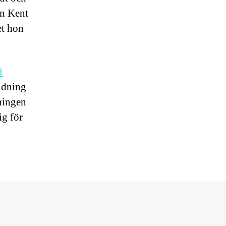
en Kent
et hon
i
tidning
ningen
ig för