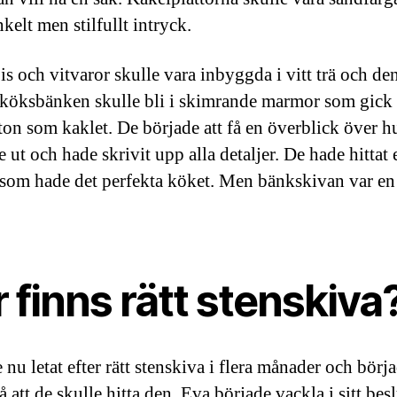
nkelt men stilfullt intryck.
is och vitvaror skulle vara inbyggda i vitt trä och de
 köksbänken skulle bli i skimrande marmor som gick 
on som kaklet. De började att få en överblick över h
e ut och hade skrivit upp alla detaljer. De hade hittat 
 som hade det perfekta köket. Men bänkskivan var e
 finns rätt stenskiva
nu letat efter rätt stenskiva i flera månader och börj
å att de skulle hitta den. Eva började vackla i sitt bes