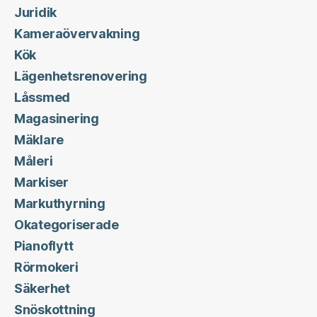
Juridik
Kameraövervakning
Kök
Lägenhetsrenovering
Låssmed
Magasinering
Mäklare
Måleri
Markiser
Markuthyrning
Okategoriserade
Pianoflytt
Rörmokeri
Säkerhet
Snöskottning