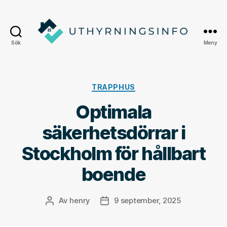
Sök
Meny
Uthyrningsinfo
Kategorier
TRAPPHUS
Optimala
säkerhetsdörrar i
Stockholm för hållbart
boende
Av
henry
9 september, 2025
Inläggsförfattare
Inläggsdatum